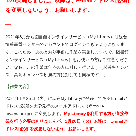
1/26実施しました。以降は、E-mailアドレス[必須]
を変更しないよう、お願いします。
—
2021
年
3
月から図書館オンラインサービス（
My Library
）は総合
情報基盤センターのアカウントでログインできるようになりま
す。このため、次のとおり事前に作業を実施しますので、図書館
オンラインサービス（
My Library
）をお使いの方はご注意くださ
い。
なお、この作業は学内の方に対して行います（杉谷キャンパ
ス・高岡キャンパス所属の方に対しても同様です）。
【作業内容】
2021
年
1
月
26
日（火）に現在
My Library
に登録してある
E-mail
ア
ドレス
[
必須
]
を大学発行のメールアドレス（＠
xxx.u-
toyama.ac.jp
）に変更します。
My Libraryを
利用する方が直接作
業を行う必要はありませんが、
1
月
26
日（火）以降は、
E-mail
ア
ドレス
[
必須
]
を変更しないよう、お願いします。