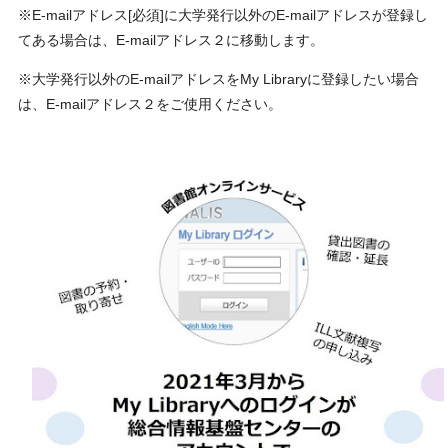
※
E-mail
アドレス
[
必須
]
に大学発行以外の
E-mail
アドレスが登録し
てある場合は、
E-mail
アドレス２に移動します。
※大学発行以外の
E-mail
アドレスを
My Library
に登録したい場合
は、
E-mail
アドレス２をご使用ください。