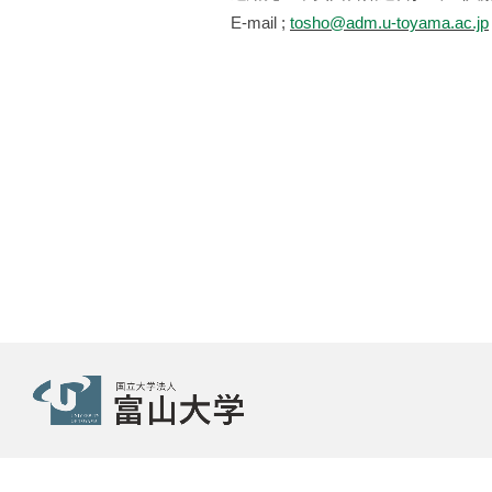
E-mail ;
tosho@adm.u-toyama.ac.jp