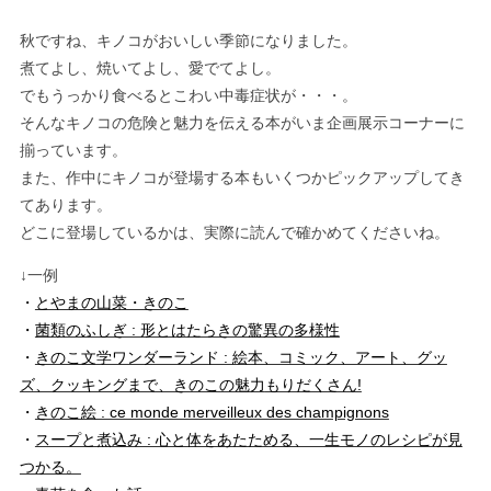
秋ですね、キノコがおいしい季節になりました。
煮てよし、焼いてよし、愛でてよし。
でもうっかり食べるとこわい中毒症状が・・・。
そんなキノコの危険と魅力を伝える本がいま企画展示コーナーに
揃っています。
また、作中にキノコが登場する本もいくつかピックアップしてき
てあります。
どこに登場しているかは、実際に読んで確かめてくださいね。
↓一例
・
とやまの山菜・きのこ
・
菌類のふしぎ : 形とはたらきの驚異の多様性
・
きのこ文学ワンダーランド : 絵本、コミック、アート、グッ
ズ、クッキングまで、きのこの魅力
もりだくさん!
・
きのこ絵 : ce monde merveilleux des champignons
・
スープと煮込み : 心と体をあたためる、一生モノのレシピが見
つかる。