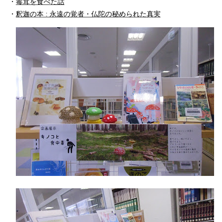
・
毒茸を食べた話
・
釈迦の本 : 永遠の覚者・仏陀の秘められた真実