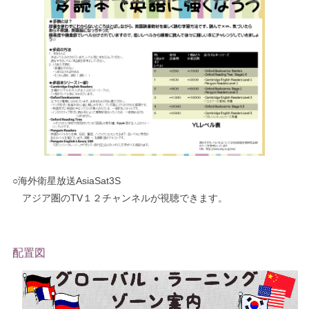
○海外衛星放送AsiaSat3S
アジア圏のTV１２チャンネルが視聴できます。
配置図