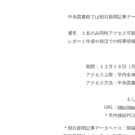
中央図書館では朝日新聞記事デー
通常、１名のみ同時アクセス可能
レポート作成や就活での時事情報
期間：１２月１６日（月）~
アクセス上限：学内全体で
アクセス方法：中央図書館T
－「聞蔵Ⅱ
もしくは下記URL
URL：
http://da
＊学内接続PCからのみ
＊朝日新聞記事データベース「聞