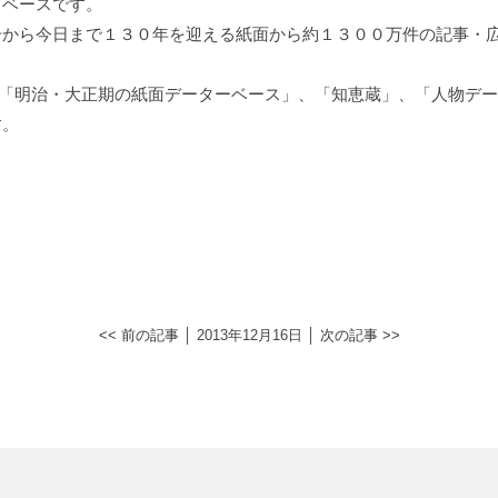
タベースです。
号から今日まで１３０年を迎える紙面から約１３００万件の記事・
、「明治・大正期の紙面データーベース」、「知恵蔵」、「人物デ
す。
<< 前の記事
│ 2013年12月16日 │
次の記事 >>