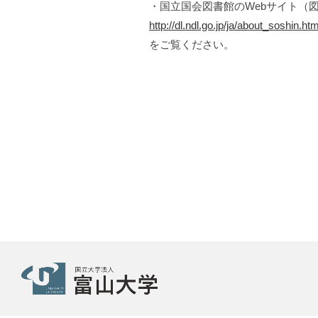
・国立国会図書館のWebサイト（
http://dl.ndl.go.jp/ja/about_soshin.htm
をご覧ください。