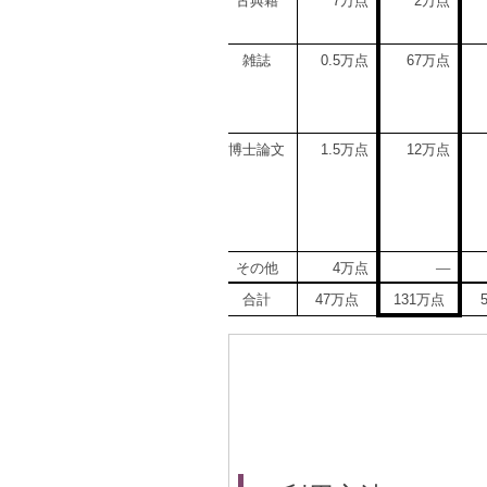
古典籍
万点
万点
7
2
雑誌
万点
万点
0.5
67
博士論文
万点
万点
1.5
12
その他
万点
―
4
合計
万点
万点
47
131