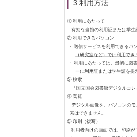
3
利用方法
① 利用にあたって
有効な当館の利用証または学生
② 利用できるパソコン
・
送信サービスを利用できるパ
（研究室など）では利用でき
・
利用にあたっては、最初に図
ーに利用証または学生証を提
③ 検索
「国立国会図書館デジタルコレク
④ 閲覧
デジタル画像を、パソコンのモニ
索はできません。
⑤ 印刷（複写）
利用者向けの画面では、印刷が