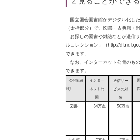
2
見ることができる
国立国会図書館がデジタル化し
（太枠部分）で、図書・古典籍・
お探しの図書や雑誌などが送信
ルコレクション」（
http://dl.ndl.go.
できます。
なお、インターネット公開のも
できます。
インター
送信サー
公開範囲
ネット公
ビスの対
種類
開
象
図書
万点
万点
34
50