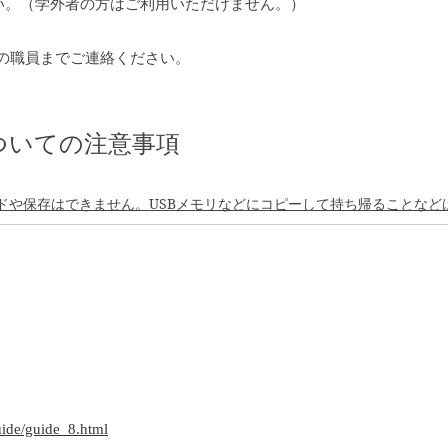
い。（学外者の方はご利用いただけません。）
の職員までご連絡ください。
ついての注意事項
ドや保存はできません。
USB
メモリなどにコピーして持ち帰ることなど
uide/guide_8.html