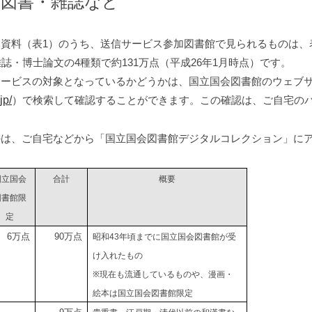
図書・雑誌など
た資料（表
）のうち、送信サービス参加図書館で見られるものは、
1
雑誌・博士論文の
種類で約
万点（平成
年
月時点）です。
4
131
26
1
サービスの対象となっているかどうかは、国立国会図書館のウェブ
）で検索して確認することができます。この確認は、ご自宅の
jp/
のは、ご自宅などから「国立国会図書館デジタルコレクション」に
国立国会
合計
概要
図書館限
定
万点
万点
昭和
年頃までに国立国会図書館が受
6
90
43
け入れたもの
※現在も流通しているものや、漫画・
絵本は国立国会図書館限定