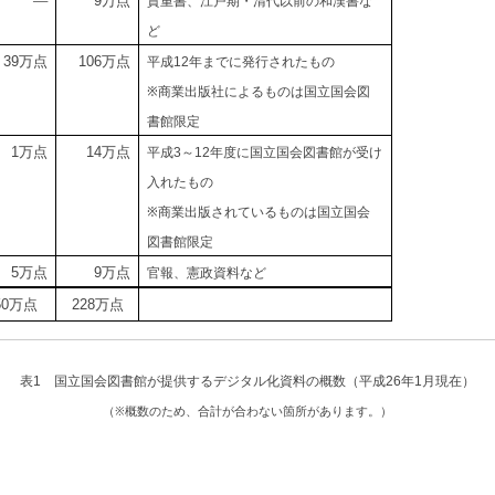
―
万点
貴重書、江戸期・清代以前の和漢書な
9
ど
万点
万点
平成
年までに発行されたもの
39
106
12
※商業出版社によるものは国立国会図
書館限定
万点
万点
平成
～
年度に国立国会図書館が受け
1
14
3
12
入れたもの
※商業出版されているものは国立国会
図書館限定
万点
万点
官報、憲政資料など
5
9
万点
万点
50
228
表
1
国立国会図書館が提供するデジタル化資料の概数（平成
26
年
1
月現在）
（※概数のため、合計が合わない箇所があります。）