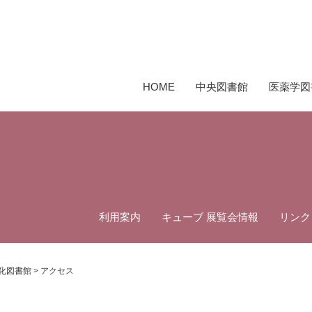
HOME
中央図書館
医薬学図
利用案内
キューブ 展覧会情報
リンク
利用の手続き
開館時間と休館日
化図書館
>
アクセス
貸出と返却
フロアマップ