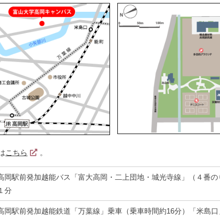
は
こちら
。
高岡駅前発加越能バス「富大高岡・二上団地・城光寺線」（４番の
１分
高岡駅前発加越能鉄道「万葉線」乗車（乗車時間約16分）「米島口