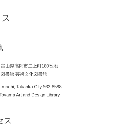
施設のご案内
セス
本や論文の取り寄せ
レファレンス
図書購入リクエスト
地
図書の寄贈について
その他サービス
教職員の方へ
88 富山県高岡市二上町180番地
図書館 芸術文化図書館
学外者の方へ
障がいのある方へ
-machi, Takaoka City 933-8588
 Toyama Art and Design Library
探し方（図書・雑誌・視聴覚
資料）
セス