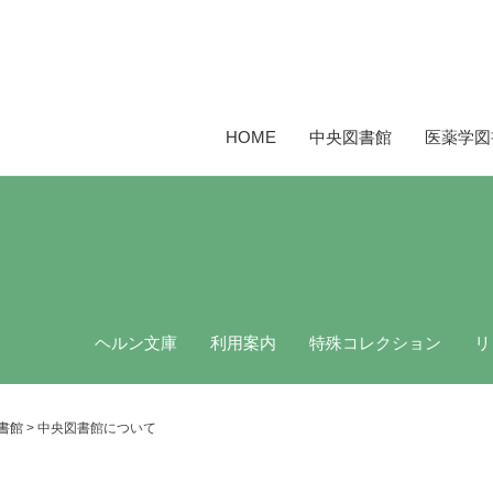
HOME
中央図書館
医薬学図
ヘルン文庫
利用案内
特殊コレクション
リ
利用の手続き
川合文書関連資料
開館時間と休館日
鷹栖文庫について
書館
>
中央図書館について
貸出と返却
フロアマップ