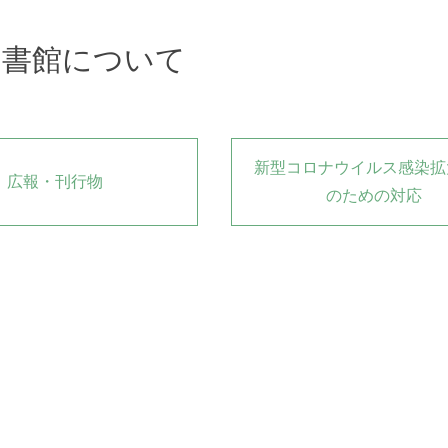
施設のご案内
図書館について
本や論文の取り寄せ
レファレンス
学生コンシェルジュについて
図書購入リクエスト（学生用）
新型コロナウイルス感染拡
広報・刊行物
図書の寄贈について
のための対応
その他サービス
教職員の方へ
学外者の方へ
障がいのある方へ
資料の探し方（図書・雑誌・視聴覚
資料）
中央図書館の利用に関するQ&A