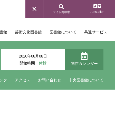
translation
サイト内検索
書館
芸術文化図書館
図書館について
共通サービス
2026年08月08日
開館時間
休館
開館カレンダー
ンク
アクセス
お問い合わせ
中央図書館について
広報・刊行物
新型コロナウイルス感染拡大防止の
ための対応